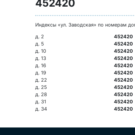
452420
Индексы «ул. Заводская» по номерам д
д. 2
452420
д. 5
452420
д. 10
452420
д. 13
452420
д. 16
452420
д. 19
452420
д. 22
452420
д. 25
452420
д. 28
452420
д. 31
452420
д. 34
452420