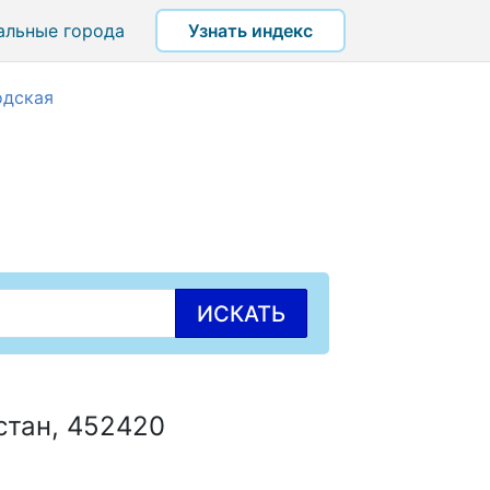
альные города
Узнать индекс
одская
ИСКАТЬ
остан, 452420