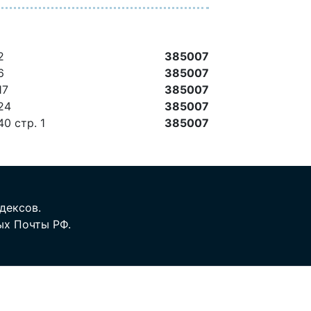
2
385007
6
385007
17
385007
 24
385007
40 стр. 1
385007
дексов.
ых Почты РФ.