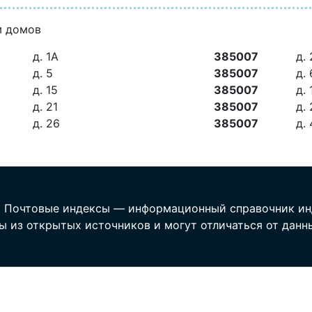
м домов
д. 1А
385007
д. 
д. 5
385007
д. 
д. 15
385007
д. 
д. 21
385007
д.
д. 26
385007
д. 
 Почтовые индексы — информационный справочник ин
ы из открытых источников и могут отличаться от данн