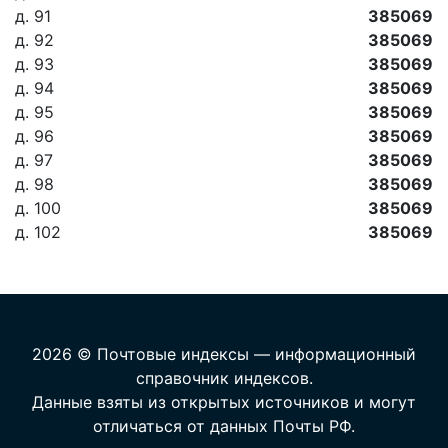
д. 91
385069
д. 92
385069
д. 93
385069
д. 94
385069
д. 95
385069
д. 96
385069
д. 97
385069
д. 98
385069
д. 100
385069
д. 102
385069
2026 © Почтовые индексы — информационный
справочник индексов.
Данные взяты из открытых источников и могут
отличаться от данных Почты РФ.