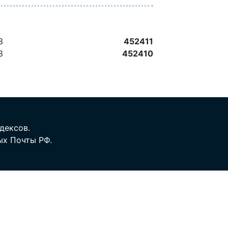
3
452411
8
452410
дексов.
ых Почты РФ.