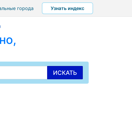
альные города
Узнать индекс
я
но,
ИСКАТЬ