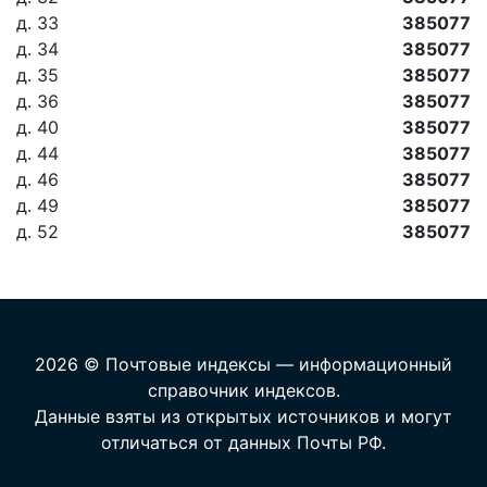
д. 33
385077
д. 34
385077
д. 35
385077
д. 36
385077
д. 40
385077
д. 44
385077
д. 46
385077
д. 49
385077
д. 52
385077
2026 © Почтовые индексы — информационный
справочник индексов.
Данные взяты из открытых источников и могут
отличаться от данных Почты РФ.