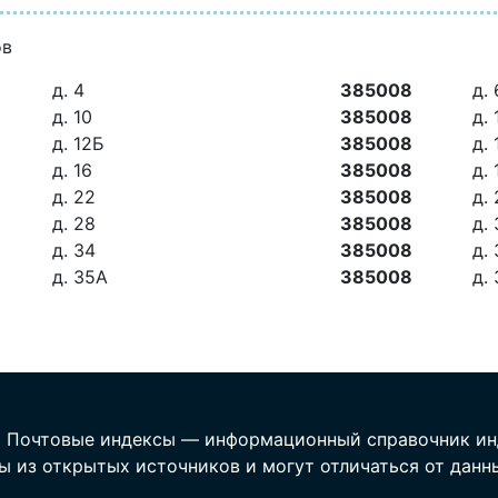
ов
д. 4
385008
д. 
д. 10
385008
д. 
д. 12Б
385008
д.
д. 16
385008
д. 
д. 22
385008
д.
д. 28
385008
д.
д. 34
385008
д.
д. 35А
385008
д.
 Почтовые индексы — информационный справочник ин
ы из открытых источников и могут отличаться от данн