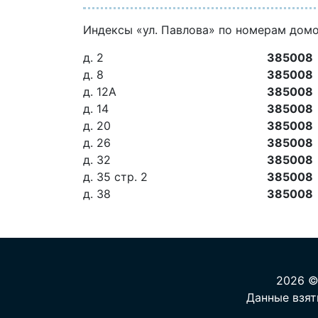
Индексы «ул. Павлова» по номерам дом
д. 2
385008
д. 8
385008
д. 12А
385008
д. 14
385008
д. 20
385008
д. 26
385008
д. 32
385008
д. 35 стр. 2
385008
д. 38
385008
2026 ©
Данные взят