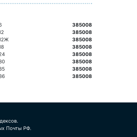
6
385008
12
385008
 12Ж
385008
18
385008
 24
385008
 30
385008
 35
385008
 36
385008
дексов.
ых Почты РФ.