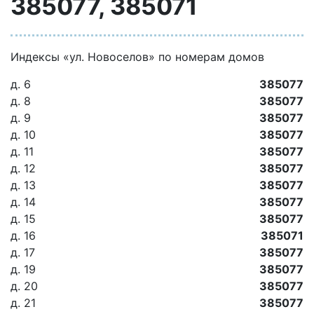
385077, 385071
Индексы «ул. Новоселов» по номерам домов
д. 6
385077
д. 8
385077
д. 9
385077
д. 10
385077
д. 11
385077
д. 12
385077
д. 13
385077
д. 14
385077
д. 15
385077
д. 16
385071
д. 17
385077
д. 19
385077
д. 20
385077
д. 21
385077