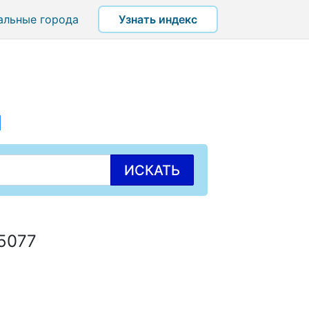
альные города
Узнать индекс
я
ИСКАТЬ
85077