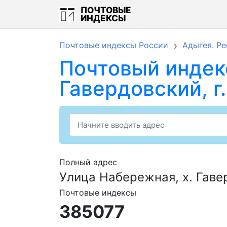
ПОЧТОВЫЕ
ИНДЕКСЫ
Почтовые индексы России
Адыгея. Ре
Почтовый индекс
Гавердовский, г
Полный адрес
Улица Набережная, х. Гавер
Почтовые индексы
385077