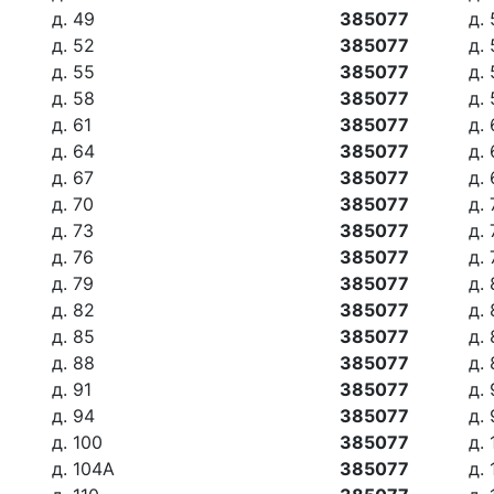
д. 49
385077
д.
д. 52
385077
д.
д. 55
385077
д.
д. 58
385077
д.
д. 61
385077
д.
д. 64
385077
д.
д. 67
385077
д.
д. 70
385077
д. 
д. 73
385077
д. 
д. 76
385077
д. 
д. 79
385077
д.
д. 82
385077
д.
д. 85
385077
д.
д. 88
385077
д.
д. 91
385077
д.
д. 94
385077
д.
д. 100
385077
д. 
д. 104А
385077
д. 