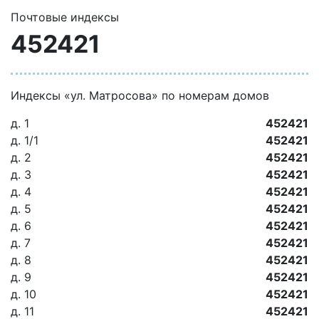
Почтовые индексы
452421
Индексы «ул. Матросова» по номерам домов
д. 1
452421
д. 1/1
452421
д. 2
452421
д. 3
452421
д. 4
452421
д. 5
452421
д. 6
452421
д. 7
452421
д. 8
452421
д. 9
452421
д. 10
452421
д. 11
452421