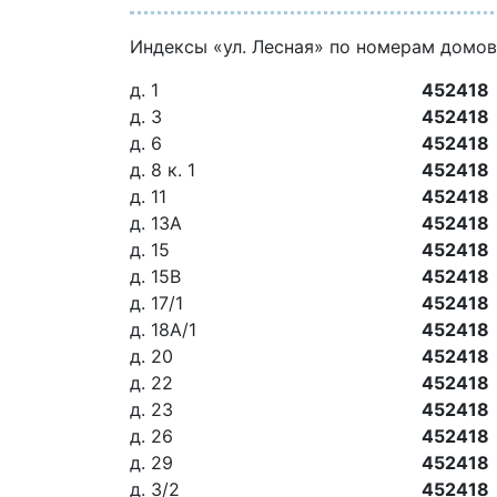
Индексы «ул. Лесная» по номерам домов
д. 1
452418
д. 3
452418
д. 6
452418
д. 8 к. 1
452418
д. 11
452418
д. 13А
452418
д. 15
452418
д. 15В
452418
д. 17/1
452418
д. 18А/1
452418
д. 20
452418
д. 22
452418
д. 23
452418
д. 26
452418
д. 29
452418
д. 3/2
452418