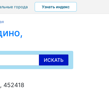
альные города
Узнать индекс
ая
дино,
ИСКАТЬ
, 452418