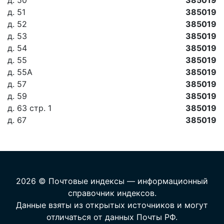
д. 50
385019
д. 51
385019
д. 52
385019
д. 53
385019
д. 54
385019
д. 55
385019
д. 55А
385019
д. 57
385019
д. 59
385019
д. 63 стр. 1
385019
д. 67
385019
2026 © Почтовые индексы — информационный
справочник индексов.
Данные взяты из открытых источников и могут
отличаться от данных Почты РФ.