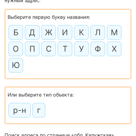
нужный адрес.
Выберите первую букву названия:
Б
Д
Ж
И
К
Л
М
О
П
С
Т
У
Ф
Х
Ю
Или выберите тип объекта:
р-н
г
Поиск адреса по странице «обл. Калужская»