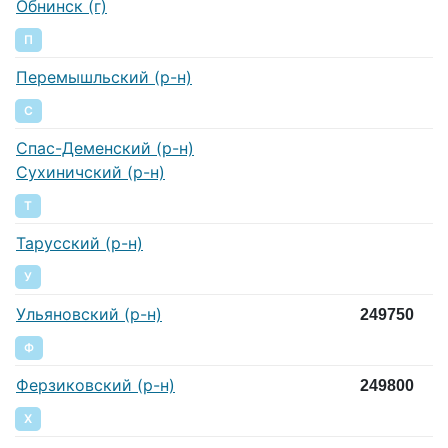
Обнинск (г)
П
Перемышльский (р-н)
С
Спас-Деменский (р-н)
Сухиничский (р-н)
Т
Тарусский (р-н)
У
Ульяновский (р-н)
249750
Ф
Ферзиковский (р-н)
249800
Х