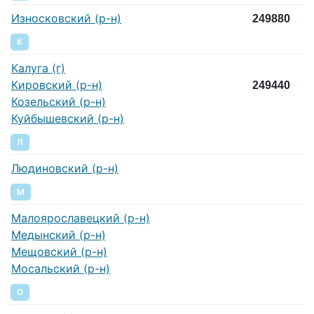
Износковский (р-н)
249880
К
Калуга (г)
Кировский (р-н)
249440
Козельский (р-н)
Куйбышевский (р-н)
Л
Людиновский (р-н)
М
Малоярославецкий (р-н)
Медынский (р-н)
Мещовский (р-н)
Мосальский (р-н)
О