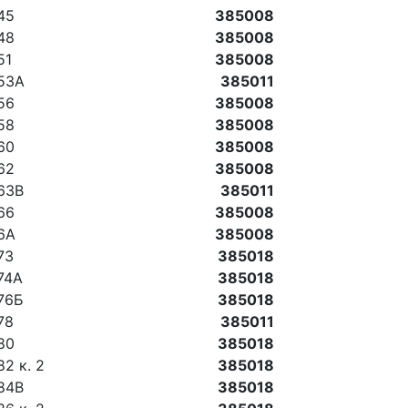
 45
385008
 48
385008
51
385008
 53А
385011
 56
385008
 58
385008
 60
385008
 62
385008
 63В
385011
 66
385008
 6А
385008
73
385018
 74А
385018
 76Б
385018
78
385011
 80
385018
82 к. 2
385018
 84В
385018