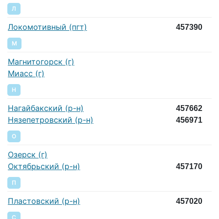
Л
Локомотивный (пгт)
457390
М
Магнитогорск (г)
Миасс (г)
Н
Нагайбакский (р-н)
457662
Нязепетровский (р-н)
456971
О
Озерск (г)
Октябрьский (р-н)
457170
П
Пластовский (р-н)
457020
С