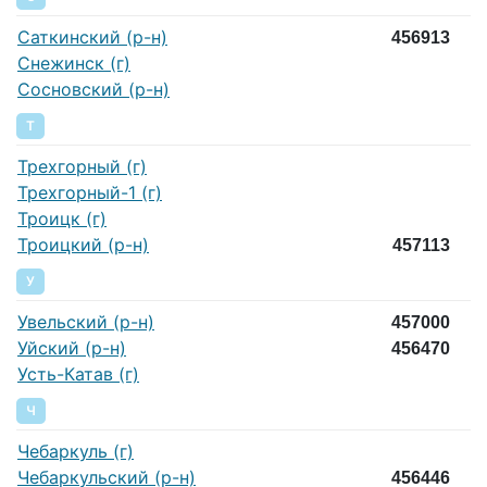
Саткинский (р-н)
456913
Снежинск (г)
Сосновский (р-н)
Т
Трехгорный (г)
Трехгорный-1 (г)
Троицк (г)
Троицкий (р-н)
457113
У
Увельский (р-н)
457000
Уйский (р-н)
456470
Усть-Катав (г)
Ч
Чебаркуль (г)
Чебаркульский (р-н)
456446