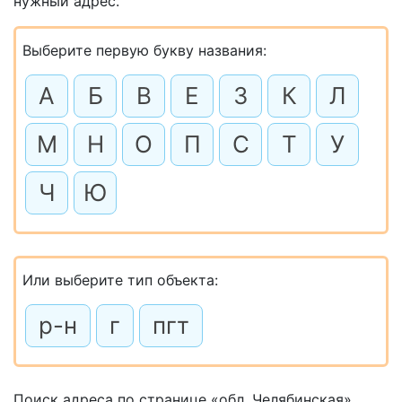
нужный адрес.
Выберите первую букву названия:
А
Б
В
Е
З
К
Л
М
Н
О
П
С
Т
У
Ч
Ю
Или выберите тип объекта:
р-н
г
пгт
Поиск адреса по странице «обл. Челябинская»