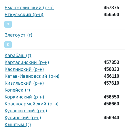
Еманжелинский (р-н)
457375
Еткульский (р-н)
456560
З
Златоуст (г)
К
Карабаш (г)
Карталинский (р-н)
457353
Каслинский (р-н)
456833
Катав-Ивановский (р-н)
456110
Кизильский (р-н)
457610
Копейск (г)
Коркинский (р-н)
456550
Красноармейский (р-н)
456660
Кунашакский (р-н)
Кусинский (р-н)
456940
Кыштым (г)