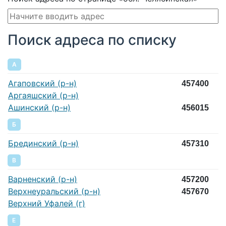
Поиск адреса по списку
А
Агаповский (р-н)
457400
Аргаяшский (р-н)
Ашинский (р-н)
456015
Б
Брединский (р-н)
457310
В
Варненский (р-н)
457200
Верхнеуральский (р-н)
457670
Верхний Уфалей (г)
Е