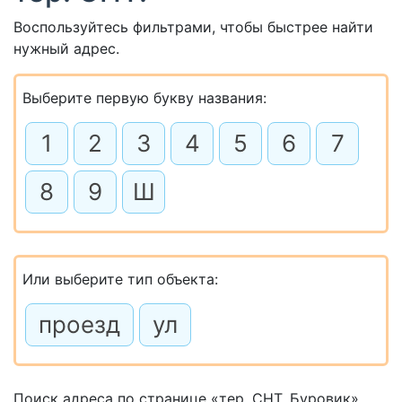
Воспользуйтесь фильтрами, чтобы быстрее найти
нужный адрес.
Выберите первую букву названия:
1
2
3
4
5
6
7
8
9
Ш
Или выберите тип объекта:
проезд
ул
Поиск адреса по странице «тер. СНТ. Буровик»