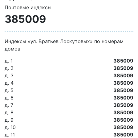
Почтовые индексы
385009
Индексы «ул. Братьев Лоскутовых» по номерам
домов
д. 1
385009
д. 2
385009
д. 3
385009
д. 4
385009
д. 5
385009
д. 6
385009
д. 7
385009
д. 8
385009
д. 9
385009
д. 10
385009
д. 11
385009