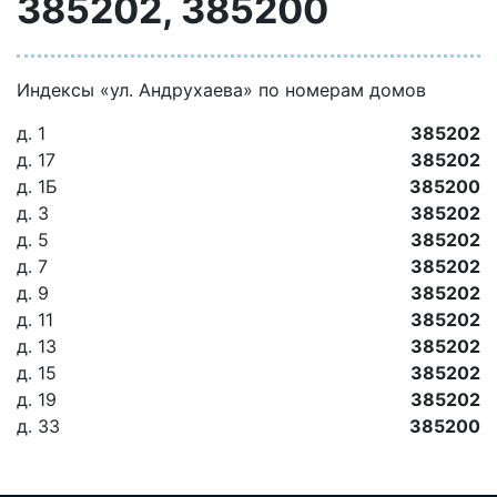
385202, 385200
Индексы «ул. Андрухаева» по номерам домов
д. 1
385202
д. 17
385202
д. 1Б
385200
д. 3
385202
д. 5
385202
д. 7
385202
д. 9
385202
д. 11
385202
д. 13
385202
д. 15
385202
д. 19
385202
д. 33
385200